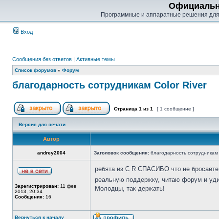
Официальн
Программные и аппаратные решения для
Вход
Сообщения без ответов
|
Активные темы
Список форумов
»
Форум
благодарность сотрудникам Color River
Страница
1
из
1
[ 1 сообщение ]
Версия для печати
Автор
andrey2004
Заголовок сообщения:
благодарность сотрудникам C
ребята из C R СПАСИБО что не бросаете
реальную поддержку, читаю форум и уд
Зарегистрирован:
11 фев
Молодцы, так держать!
2013, 20:34
Сообщения:
16
Вернуться к началу