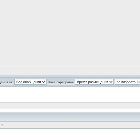
ения за:
Поле сортировки
 1