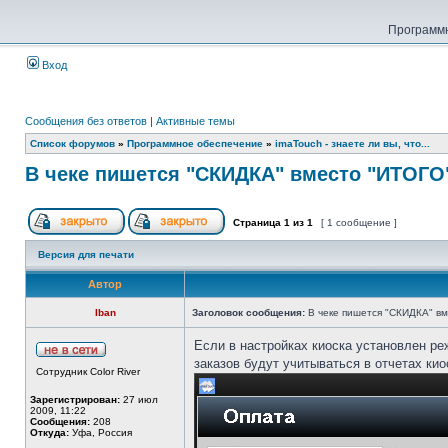
Программн
Вход
Сообщения без ответов
|
Активные темы
Список форумов
»
Программное обеспечение
»
imaTouch - знаете ли вы, что...
В чеке пишется "СКИДКА" вместо "ИТОГО
Страница
1
из
1
[ 1 сообщение ]
Версия для печати
Автор
Iban
Заголовок сообщения:
В чеке пишется "СКИДКА" вм
Если в настройках киоска установлен ре
заказов будут учитываться в отчетах кио
Сотрудник Color River
Зарегистрирован:
27 июл
2009, 11:22
Сообщения:
208
Откуда:
Уфа, Россия