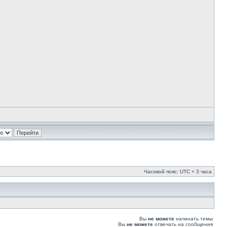
Часовой пояс: UTC + 3 часа
Вы
не можете
начинать темы
Вы
не можете
отвечать на сообщения