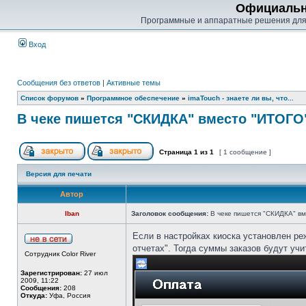
Официальн
Программные и аппаратные решения для
Вход
Сообщения без ответов
|
Активные темы
Список форумов
»
Программное обеспечение
»
imaTouch - знаете ли вы, что...
В чеке пишется "СКИДКА" вместо "ИТОГО
Страница
1
из
1
[ 1 сообщение ]
Версия для печати
Автор
Iban
Заголовок сообщения:
В чеке пишется "СКИДКА" вм
Если в настройках киоска установлен ре
отчетах". Тогда суммы заказов будут учи
Сотрудник Color River
Зарегистрирован:
27 июл
2009, 11:22
Сообщения:
208
Откуда:
Уфа, Россия