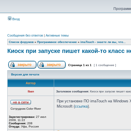
Программн
Вход
Сообщения без ответов
|
Активные темы
Список форумов
»
Программное обеспечение
»
imaTouch - знаете ли вы, что...
Киоск при запуске пишет какой-то класс н
Страница
1
из
1
[ 1 сообщение ]
Версия для печати
Автор
Iban
Заголовок сообщения:
Киоск при запуске пишет как
При установке ПО imaTouch на Windows X
Microsoft (
ссылка
).
Сотрудник Color River
Зарегистрирован:
27 июл
2009, 11:22
Сообщения:
208
Откуда:
Уфа, Россия