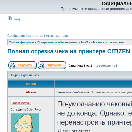
Официальн
Программные и аппаратные решения для
Вход
Сообщения без ответов
|
Активные темы
Список форумов
»
Программное обеспечение
»
imaTouch - знаете ли вы, что...
Полная отрезка чека на принтере CITIZEN
Страница
1
из
1
[ 1 сообщение ]
Версия для печати
Автор
Alexeo
Заголовок сообщения:
Полная отрезка чека на при
По-умолчанию чековый
Сотрудник Color River
не до конца. Однако, 
перенастроить принтер
Для этого: