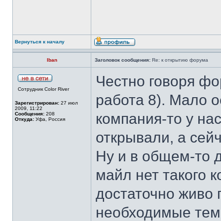
Вернуться к началу
Iban
Заголовок сообщения:
Re: к открытию форума
Честно говоря фо
Сотрудник Color River
работа 8). Мало о
Зарегистрирован:
27 июл
2009, 11:22
компания-то у на
Сообщения:
208
Откуда:
Уфа, Россия
открывали, а сей
Ну и в общем-то 
майл нет такого 
достаточно живо 
необходимые тем