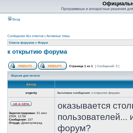
Официальн
Программные и аппаратные решения для
Вход
Сообщения без ответов
|
Активные темы
Список форумов
»
Форум
к открытию форума
Страница
1
из
1
[ Сообщений: 5 ]
Версия для печати
Автор
evgeniy
Заголовок сообщения:
к открытию форума
оказывается стол
Зарегистрирован:
31 июл
пользователей... 
2009, 12:58
Сообщения:
107
Откуда:
Димитровград
форум?