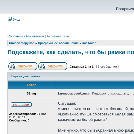
Программн
Вход
Сообщения без ответов
|
Активные темы
Список форумов
»
Программное обеспечение
»
imaTouch
Подскажите, как сделать, что бы рамка 
Страница
1
из
1
[ 1 сообщение ]
Версия для печати
Автор
52nng
Заголовок сообщения:
Подскажите, как сделать, ч
Ситуация:
у меня принтер не печатает без полей,
умолчанию лучше смотреться белая рамка
Зарегистрирован:
21 ноя
2011, 18:11
красивым из белой рамки?
Сообщения:
5
Мне нужно, что бы выбранная мною рамка