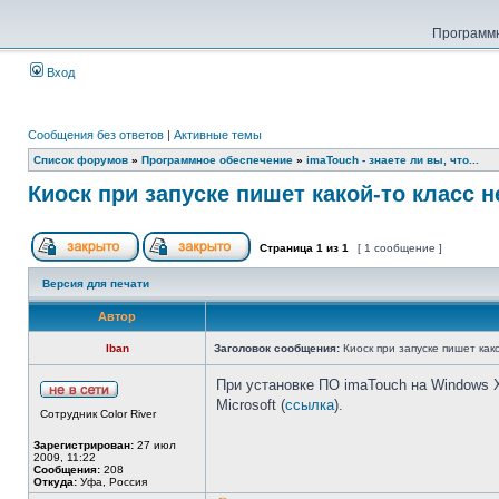
Программн
Вход
Сообщения без ответов
|
Активные темы
Список форумов
»
Программное обеспечение
»
imaTouch - знаете ли вы, что...
Киоск при запуске пишет какой-то класс н
Страница
1
из
1
[ 1 сообщение ]
Версия для печати
Автор
Iban
Заголовок сообщения:
Киоск при запуске пишет как
При установке ПО imaTouch на Windows X
Microsoft (
ссылка
).
Сотрудник Color River
Зарегистрирован:
27 июл
2009, 11:22
Сообщения:
208
Откуда:
Уфа, Россия