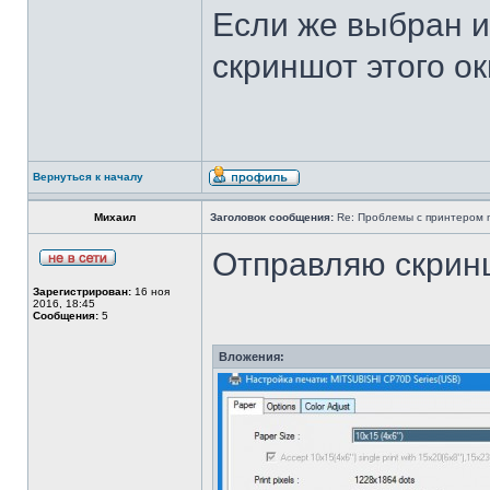
Если же выбран и
скриншот этого о
Вернуться к началу
Михаил
Заголовок сообщения:
Re: Проблемы с принтером mi
Отправляю скрин
Зарегистрирован:
16 ноя
2016, 18:45
Сообщения:
5
Вложения: