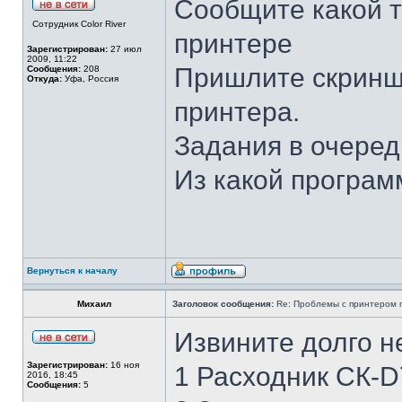
Сообщите какой т
Сотрудник Color River
принтере
Зарегистрирован:
27 июл
2009, 11:22
Пришлите скриншо
Сообщения:
208
Откуда:
Уфа, Россия
принтера.
Задания в очеред
Из какой програм
Вернуться к началу
Михаил
Заголовок сообщения:
Re: Проблемы с принтером mi
Извините долго не
Зарегистрирован:
16 ноя
1 Расходник СК-
2016, 18:45
Сообщения:
5