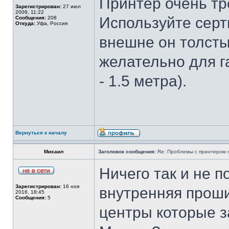
Принтер очень тр
Зарегистрирован:
27 июл
2009, 11:22
Используйте сер
Сообщения:
208
Откуда:
Уфа, Россия
внешне он толсты
желательно для г
- 1.5 метра).
Вернуться к началу
Михаил
Заголовок сообщения:
Re: Проблемы с принтером mi
Ничего так и не п
Зарегистрирован:
16 ноя
внутренняя прош
2016, 18:45
Сообщения:
5
центры которые 