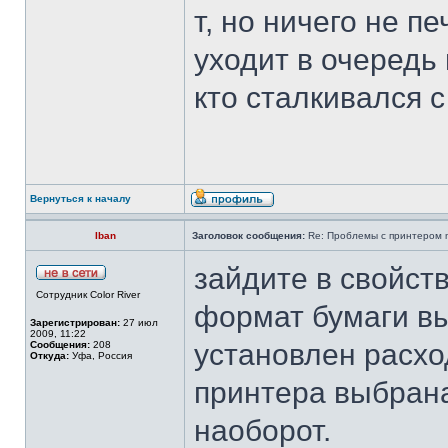
т, но ничего не п
уходит в очередь
кто сталкивался с
Вернуться к началу
Iban
Заголовок сообщения:
Re: Проблемы с принтером mi
зайдите в свойст
Сотрудник Color River
формат бумаги вы
Зарегистрирован:
27 июл
2009, 11:22
установлен расход
Сообщения:
208
Откуда:
Уфа, Россия
принтера выбрана
наоборот.