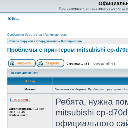
Официальн
Программные и аппаратные решения для
Вход
Сообщения без ответов
|
Активные темы
Список форумов
»
Оборудование
»
Фотопринтеры
Проблемы с принтером mitsubishi cp-d70
Страница
1
из
1
[ Сообщений: 9 ]
Версия для печати
Автор
Михаил
Заголовок сообщения:
Проблемы с принтером mitsu
Ребята, нужна п
Зарегистрирован:
16 ноя
mitsubishi cp-d70
2016, 18:45
Сообщения:
5
официального сай