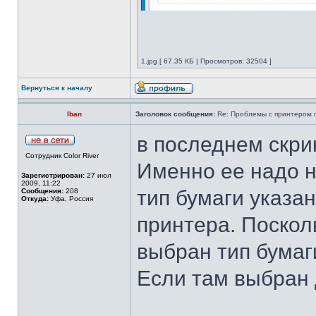
1.jpg [ 67.35 КБ | Просмотров: 32504 ]
Вернуться к началу
Iban
Заголовок сообщения:
Re: Проблемы с принтером mi
в последнем скри
Сотрудник Color River
Именно ее надо н
Зарегистрирован:
27 июл
2009, 11:22
тип бумаги указа
Сообщения:
208
Откуда:
Уфа, Россия
принтера. Поскол
выбран тип бумаги
Если там выбран 